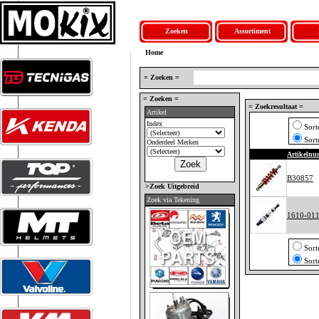
Zoeken
Assortiment
Home
= Zoeken =
= Zoeken =
= Zoekresultaat =
Artikel
Index
Sort
Sort
Onderdeel Merken
Artikeln
B30857
>Zoek Uitgebreid
Zoek via Tekening
1610-01
Sort
Sort