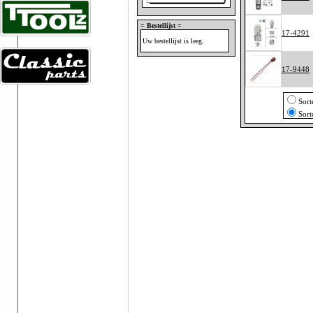
= Bestellijst =
17-4291
Uw bestellijst is leeg.
17-9448
Sort
Sort