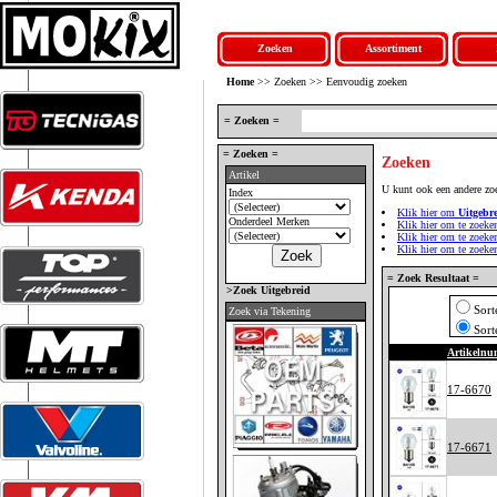
Zoeken
Assortiment
Home
>> Zoeken >> Eenvoudig zoeken
= Zoeken =
= Zoeken =
Zoeken
Artikel
U kunt ook een andere zo
Index
Klik hier om
Uitgebr
Onderdeel Merken
Klik hier om te zoeke
Klik hier om te zoek
Klik hier om te zoek
= Zoek Resultaat =
>Zoek Uitgebreid
Sort
Zoek via Tekening
Sort
Artikeln
17-6670
17-6671