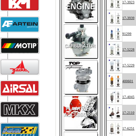
17-3923
17-3939
91299
17-5228
17-5229
400601
17-4045
17-2110
17-6251