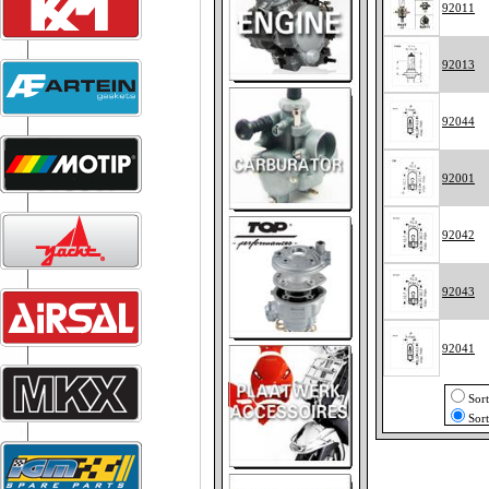
92011
92013
92044
92001
92042
92043
92041
Sor
Sor