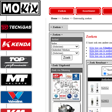
Zoeken
Assortiment
Home
>> Zoeken >> Eenvoudig zoeken
= Zoeken =
= Zoeken =
Zoeken
Artikel
U kunt ook een andere zo
Index
Klik hier om
Uitgebr
Onderdeel Merken
Klik hier om te zoeke
Klik hier om te zoek
Klik hier om te zoek
= Zoek Resultaat =
>Zoek Uitgebreid
Sor
Zoek via Tekening
Sor
Artikeln
92032
92003